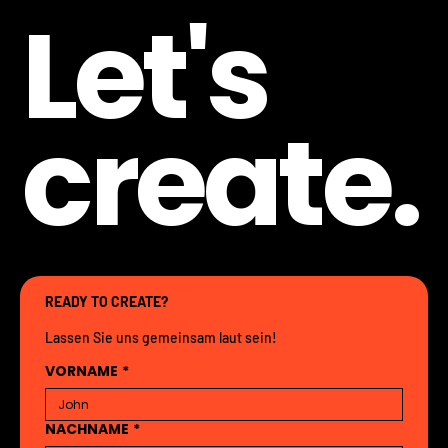
Let's
create.
READY TO CREATE?
Lassen Sie uns gemeinsam laut sein!
VORNAME
*
NACHNAME
*