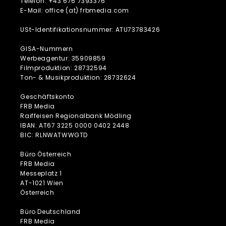
Telefon: +43 676 7393376
E-Mail: office (at) frbmedia.com
USt-Identifikationsnummer: ATU73783426
GISA-Nummern
Werbeagentur: 35909859
Filmproduktion: 28732594
Ton- & Musikproduktion: 28732624
Geschäftskonto
FRB Media
Raiffeisen Regionalbank Mödling
IBAN: AT67 3225 0000 0402 2448
BIC: RLNWATWWGTD
Büro Österreich
FRB Media
Messeplatz 1
AT-1021 Wien
Österreich
Büro Deutschland
FRB Media