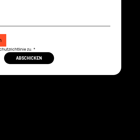
n
utzrichtlinie zu.
*
ABSCHICKEN