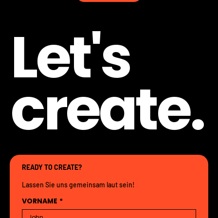
Let's
create.
READY TO CREATE?
Lassen Sie uns gemeinsam laut sein!
VORNAME
*