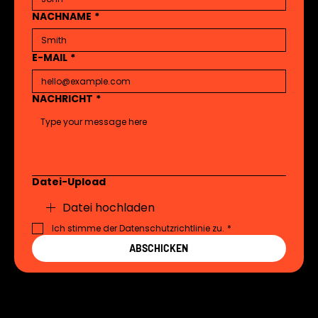
NACHNAME
*
E-MAIL
*
NACHRICHT
*
Datei-Upload
Datei hochladen
Ich stimme der Datenschutzrichtlinie zu.
*
ABSCHICKEN