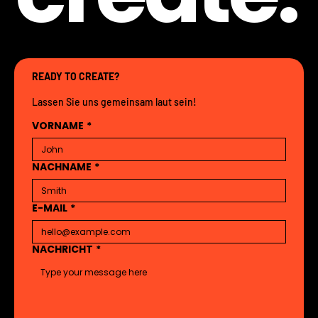
READY TO CREATE?
Lassen Sie uns gemeinsam laut sein!
VORNAME
*
NACHNAME
*
E-MAIL
*
NACHRICHT
*