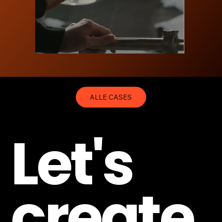
ALLE CASES
Let's
create.