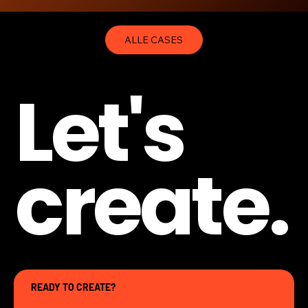
ALLE CASES
Let's
create.
READY TO CREATE?