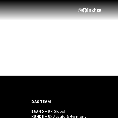
RX G
CONF
Tom
DAS TEAM
BRAND
– RX Global
KUNDE
– RX Austria & Germany