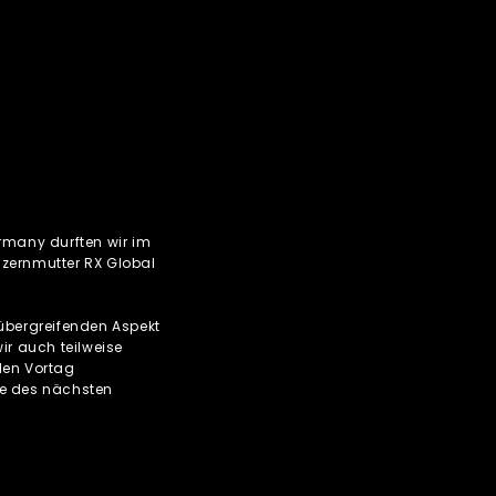
ermany durften wir im
nzernmutter RX Global
tübergreifenden Aspekt
ir auch teilweise
den Vortag
te des nächsten