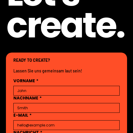
create.
READY TO CREATE?
Lassen Sie uns gemeinsam laut sein!
VORNAME
*
NACHNAME
*
E-MAIL
*
NACHRICHT
*