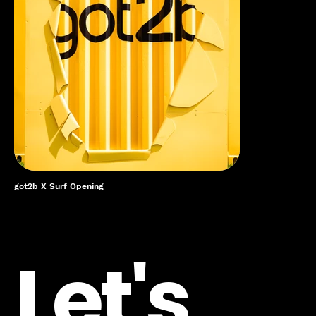
got2b X Surf Opening
Let's